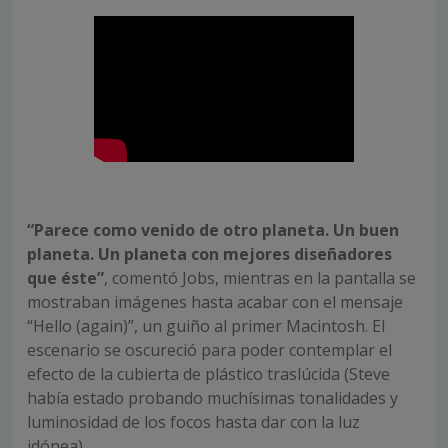
“Parece como venido de otro planeta. Un buen
planeta. Un planeta con mejores diseñadores
que éste”
, comentó Jobs, mientras en la pantalla se
mostraban imágenes hasta acabar con el mensaje
“Hello (again)”, un guiño al primer Macintosh. El
escenario se oscureció para poder contemplar el
efecto de la cubierta de plástico traslúcida (Steve
había estado probando muchísimas tonalidades y
luminosidad de los focos hasta dar con la luz
idónea).