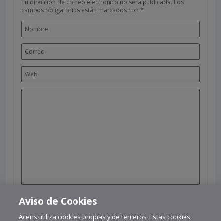
Tu dirección de correo electrónico no será publicada.
Los
campos obligatorios están marcados con
*
Leer condiciones
Aviso de Cookies
Acens utiliza cookies propias y de terceros. Estas cookies