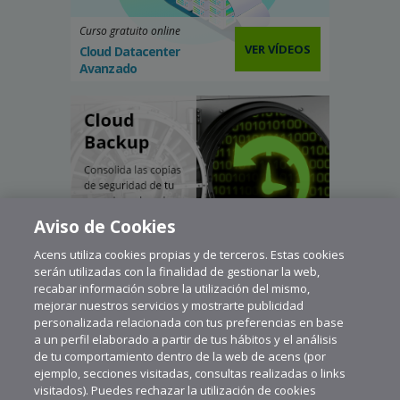
Curso gratuito online
VER VÍDEOS
Cloud Datacenter
Avanzado
Aviso de Cookies
Acens utiliza cookies propias y de terceros. Estas cookies
serán utilizadas con la finalidad de gestionar la web,
recabar información sobre la utilización del mismo,
mejorar nuestros servicios y mostrarte publicidad
personalizada relacionada con tus preferencias en base
a un perfil elaborado a partir de tus hábitos y el análisis
de tu comportamiento dentro de la web de acens (por
ejemplo, secciones visitadas, consultas realizadas o links
visitados). Puedes rechazar la utilización de cookies