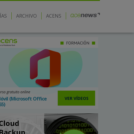
ÍAS
ARCHIVO
ACENS
rso gratuito online
VER VÍDEOS
óvil (Microsoft Office
65)