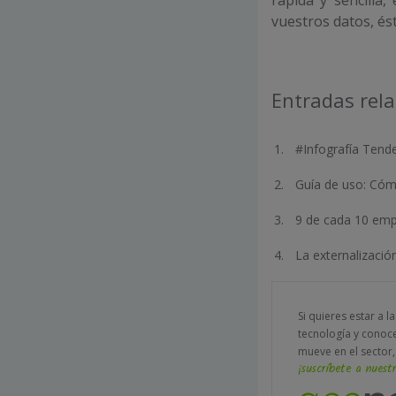
rápida y sencilla,
vuestros datos, ést
Entradas rel
#Infografía Tend
Guía de uso: Cómo
9 de cada 10 emp
La externalizaci
Si quieres estar a l
tecnología y conoc
mueve en el sector,
¡suscríbete a nuestr