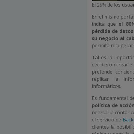
El 25% de los usua
En el mismo portal
indica que
el 80
pérdida de datos
su negocio al ca
permita recuperar 
Tal es la importa
decidieron crear e
pretende concien
replicar la inf
informáticos.
Es fundamental d
política de acció
necesario contar c
el servicio de
Back
clientes la posibi