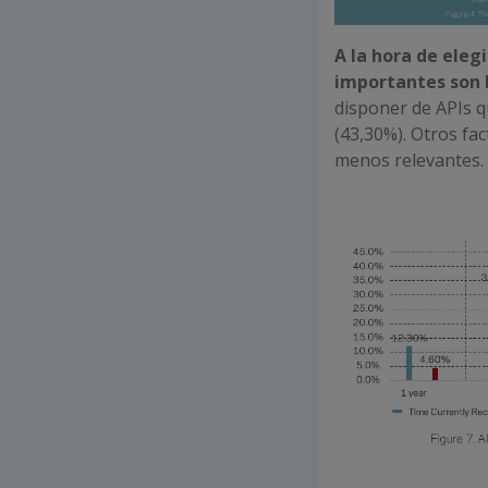
A la hora de eleg
importantes son l
disponer de APIs qu
(43,30%). Otros f
menos relevantes.