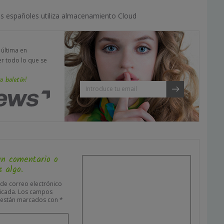
os españoles utiliza almacenamiento Cloud
a última en
er todo lo que se
o boletín!
un comentario o
 algo.
 de correo electrónico
icada.
Los campos
s están marcados con
*