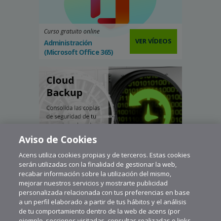
Curso gratuito online
VER VÍDEOS
Administración
(Microsoft Office 365)
Aviso de Cookies
Acens utiliza cookies propias y de terceros. Estas cookies
serán utilizadas con la finalidad de gestionar la web,
recabar información sobre la utilización del mismo,
mejorar nuestros servicios y mostrarte publicidad
personalizada relacionada con tus preferencias en base
a un perfil elaborado a partir de tus hábitos y el análisis
de tu comportamiento dentro de la web de acens (por
ejemplo, secciones visitadas, consultas realizadas o links