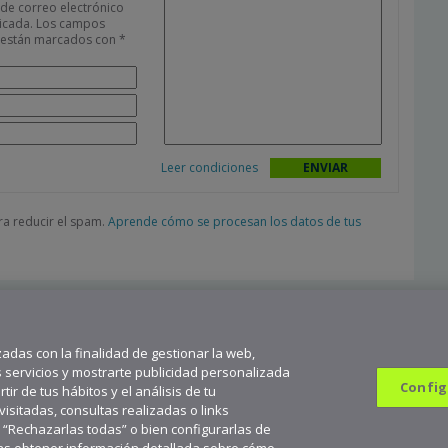
 de correo electrónico
icada.
Los campos
s están marcados con
*
Leer condiciones
ara reducir el spam.
Aprende cómo se procesan los datos de tus
zadas con la finalidad de gestionar la web,
s servicios y mostrarte publicidad personalizada
Config
ir de tus hábitos y el análisis de tu
sitadas, consultas realizadas o links
n “Rechazarlas todas” o bien configurarlas de
682 823 179
9