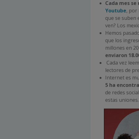
Cada mes se r
Youtube
, por
que se suben e
ven? Los mexic
Hemos pasad
que los ingre
millones en 20
enviaron 18.0
Cada vez lee
lectores de pr
Internet es mu
5 ha encontra
de redes social
estas uniones.