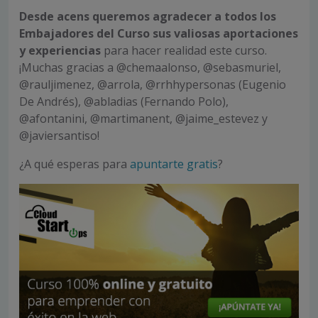
Desde acens queremos agradecer a todos los
Embajadores del Curso sus valiosas aportaciones
y experiencias
para hacer realidad este curso.
¡Muchas gracias a @chemaalonso, @sebasmuriel,
@rauljimenez, @arrola, @rrhhypersonas (Eugenio
De Andrés), @abladias (Fernando Polo),
@afontanini, @martimanent, @jaime_estevez y
@javiersantiso!
¿A qué esperas para
apuntarte gratis
?