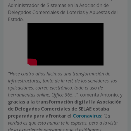
Administrador de Sistemas en la Asociación de
Delegados Comerciales de Loterías y Apuestas del
Estado.
“Hace cuatro años hicimos una transformación de
infraestructuras, tanto de la red, de los servidores, las
aplicaciones, correo electrónico, todo el uso de
herramientas online, Office 365…”,
comenta Antonio, y
gracias a la transformación digital
la Asociación
de Delegados Comerciales de SELAE estaba
preparada para afrontar el
Coronavirus
:
“La
verdad es que esto nunca te lo esperas, pero a la vista
de la experiencia pensamos que sí estábamos