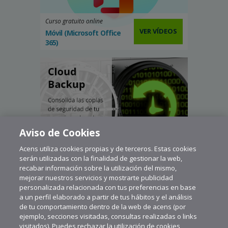
Curso gratuito online
VER VÍDEOS
Móvil (Microsoft Office
365)
Aviso de Cookies
Acens utiliza cookies propias y de terceros. Estas cookies
serán utilizadas con la finalidad de gestionar la web,
recabar información sobre la utilización del mismo,
mejorar nuestros servicios y mostrarte publicidad
personalizada relacionada con tus preferencias en base
a un perfil elaborado a partir de tus hábitos y el análisis
de tu comportamiento dentro de la web de acens (por
ejemplo, secciones visitadas, consultas realizadas o links
visitados). Puedes rechazar la utilización de cookies