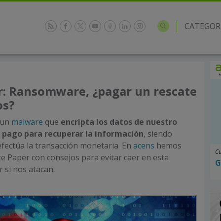
CATEGOR
r: Ransomware, ¿pagar un rescate
os?
 un
malware
que
encripta los datos de nuestro
n pago para recuperar la información
, siendo
efectúa la transacción monetaria. En
acens
hemos
Cu
 Paper con consejos para evitar caer en esta
G
r si nos atacan.