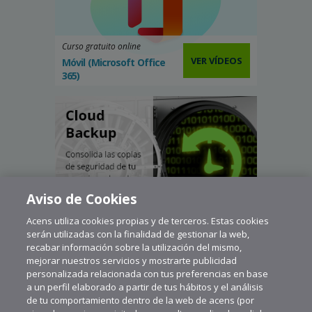
Curso gratuito online
VER VÍDEOS
Móvil (Microsoft Office
365)
Aviso de Cookies
Acens utiliza cookies propias y de terceros. Estas cookies
serán utilizadas con la finalidad de gestionar la web,
recabar información sobre la utilización del mismo,
mejorar nuestros servicios y mostrarte publicidad
personalizada relacionada con tus preferencias en base
a un perfil elaborado a partir de tus hábitos y el análisis
de tu comportamiento dentro de la web de acens (por