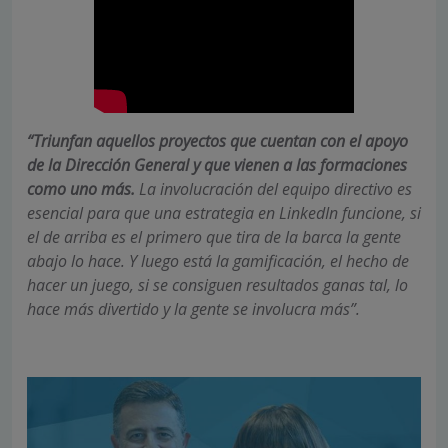
“Triunfan aquellos proyectos que cuentan con el apoyo
de la Dirección General y que vienen a las formaciones
como uno más.
La involucración del equipo directivo es
esencial para que una estrategia en LinkedIn funcione, si
el de arriba es el primero que tira de la barca la gente
abajo lo hace. Y luego está la gamificación, el hecho de
hacer un juego, si se consiguen resultados ganas tal, lo
hace más divertido y la gente se involucra más”.