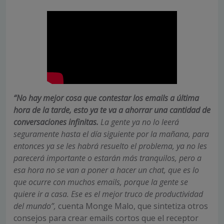
“No hay mejor cosa que contestar los emails a última
hora de la tarde, esto ya te va a ahorrar una cantidad de
conversaciones infinitas.
La gente ya no lo leerá
seguramente hasta el día siguiente por la mañana, para
entonces ya se les habrá resuelto el problema, ya no les
parecerá importante o estarán más tranquilos, pero a
esa hora no se van a poner a hacer un chat, que es lo
que ocurre con muchos emails, porque la gente se
quiere ir a casa. Ese es el mejor truco de productividad
del mundo”,
cuenta Monge Malo, que sintetiza otros
consejos para crear emails cortos que el receptor