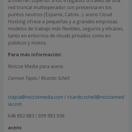
a Internet superior a los 4 Gigabits a través de una
red troncal multioperador con presencia en los
puntos neutros (Espanix, Catnix…). acens Cloud
Hosting ofrece a pequeñas y a grandes empresas
modelos de trabajo más flexibles, seguros y eficaces,
tanto en entornos de clouds privados como en
públicos y mixtos.
Para más información:
Noizze Media para acens
Carmen Tapia / Ricardo Schell
ctapia@noizzemedia.com
/
ricardo.schell@noizzemed
ia.com
646 892 883 / 699 983 936
acens