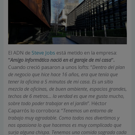
El ADN de
Steve Jobs
está metido en la empresa:
“
Amigo informático nació en el garaje de mi casa
”.
Cuando creció pasaron a unos lofts: “
Dentro del plan
de negocio que hice hace 16 años, era que tenía que
tener la oficina a 5 minutos de mi casa.
Es un sitio
mezcla de oficinas, de buen ambiente, espacios grandes,
techos de 6 metros… la verdad es que me gusta mucho,
sobre todo poder trabajar en el jardín
”. Héctor
Caparrós lo corrobora: “
Tenemos un entorno de
trabajo muy agradable. Como todos nos divertimos y
nos apasiona lo que hacemos es muy complicado que
surja alguna chispa. Tenemos una comida sagrada cada