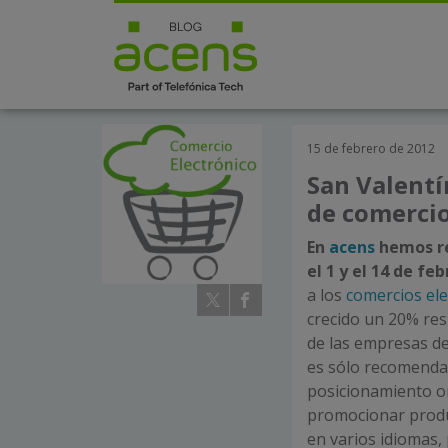
15 de febrero de 2012
San Valentí
de comercio
En
acens
hemos re
el 1 y el 14 de fe
a los
comercios ele
crecido un 20% res
de las empresas de
es sólo recomendab
posicionamiento on
promocionar produ
en varios idiomas