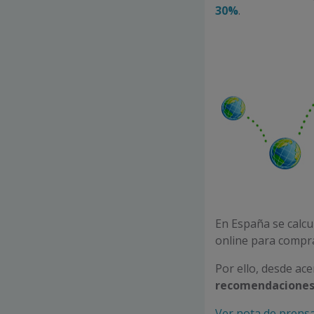
30%
.
En España se calc
online para compra
Por ello, desde ac
recomendaciones 
Ver nota de prensa