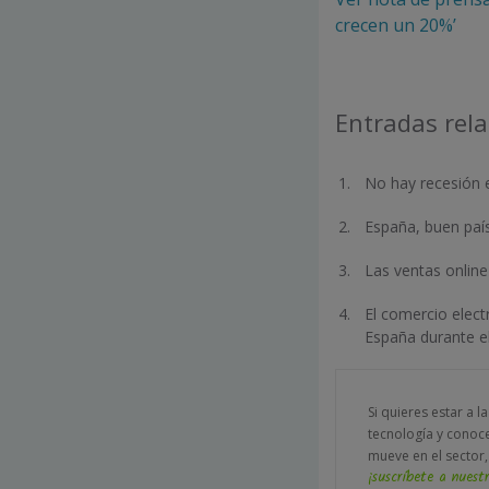
crecen un 20%’
Entradas rel
No hay recesión 
España, buen país
Las ventas onlin
El comercio elect
España durante e
Si quieres estar a l
tecnología y conoc
mueve en el sector,
¡suscríbete a nuestr