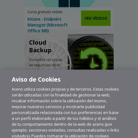
Curso gratuito online
VER VÍDEOS
Intune - Endpoint
Manager (Microsoft
Office 365)
Aviso de Cookies
Acens utiliza cookies propias y de terceros. Estas cookies
serán utilizadas con la finalidad de gestionar la web,
recabar información sobre la utilización del mismo,
mejorar nuestros servicios y mostrarte publicidad
personalizada relacionada con tus preferencias en base
a un perfil elaborado a partir de tus hábitos y el análisis
de tu comportamiento dentro de la web de acens (por
ejemplo, secciones visitadas, consultas realizadas o links
visitados). Puedes rechazar la utilización de cookies