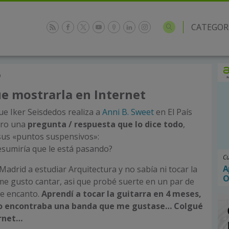
CATEGOR
9
fue mostrarla en Internet
ue Iker Seisdedos realiza a
Anni B. Sweet
en El País
tro una
pregunta / respuesta que lo dice todo
,
sus «puntos suspensivos»:
esumiría que le está pasando?
Cu
A
a Madrid a estudiar Arquitectura y no sabía ni tocar la
O
me gusto cantar, asi que probé suerte en un par de
le encanto.
Aprendí a tocar la guitarra en 4 meses,
no encontraba una banda que me gustase… Colgué
ernet…