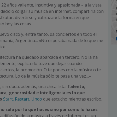
2 años valiente, instintiva y apasionada – a la vista
 decidió colgar su música en internet, compartirla con
frutar, divertirse y «abrazar» la forma en que
n hoy las cosas.
evo disco y, entre tanto, da conciertos en todo el
emania, Argentina… «No esperaba nada de lo que me
ice.
itectura ha quedado aparcada en tercero. No la ha
mente, explica:»lo tuve que dejar cuando
iertos, la promoción. O te pones con la música o te
tectura. Lo de la música sólo te pasa una vez…»
, sin duda, además, una chica lista.
Talento,
zura, generosidad e inteligencia es lo que
o
Start, Restart, Undo
que escucho mientras escribo.
 no solo por lo que haces sino por como lo haces
.
a difusión de la música a través de Internet es un