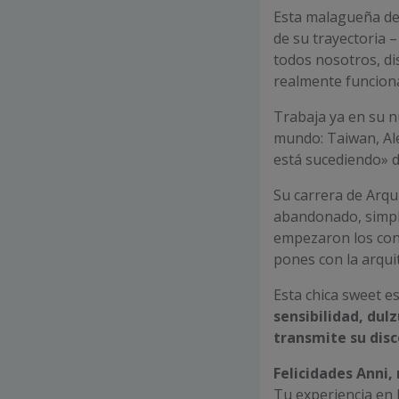
Esta malagueña de 2
de su trayectoria –
todos nosotros, dis
realmente funciona
Trabaja ya en su nu
mundo: Taiwan, Al
está sucediendo» d
Su carrera de Arqu
abandonado, simple
empezaron los conc
pones con la arqui
Esta chica sweet es
sensibilidad, dul
transmite su disc
Felicidades Anni,
Tu experiencia en l