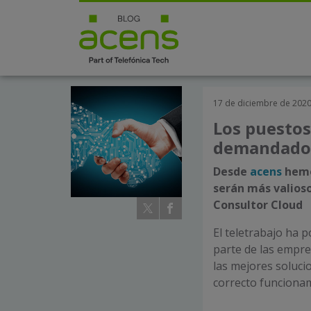
17 de diciembre de 202
Los puestos
demandados
Desde
acens
hemo
serán más valios
Consultor Cloud
El teletrabajo ha 
parte de las empre
las mejores soluc
correcto funcionam