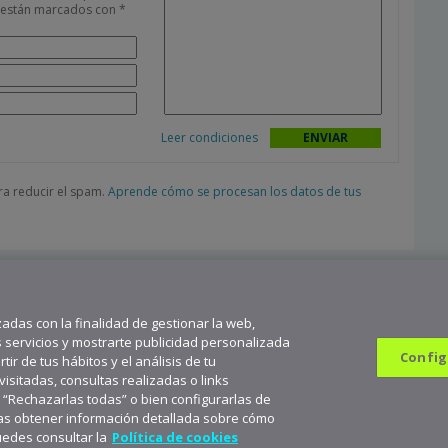
s están marcados con
*
Leer condiciones
ara reducir el spam.
Aprende cómo se procesan los datos de tus
zadas con la finalidad de gestionar la web,
s servicios y mostrarte publicidad personalizada
Config
ir de tus hábitos y el análisis de tu
sitadas, consultas realizadas o links
n “Rechazarlas todas” o bien configurarlas de
682 823 179
9
seas obtener información detallada sobre cómo
scríbete a aceNews para mantenerte a la última
Suscribirme
uedes consultar la
Política de cookies