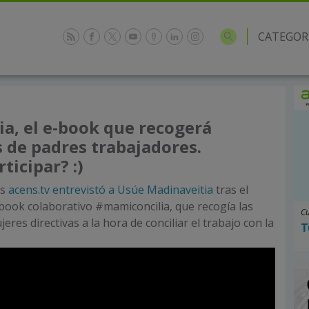
CATEGOR
ia, el e-book que recogerá
 de padres trabajadores.
ticipar? :)
as
acens.tv entrevistó a Usúe Madinaveitia
tras el
book colaborativo #mamiconcilia, que recogía las
Cu
eres directivas a la hora de conciliar el trabajo con la
T