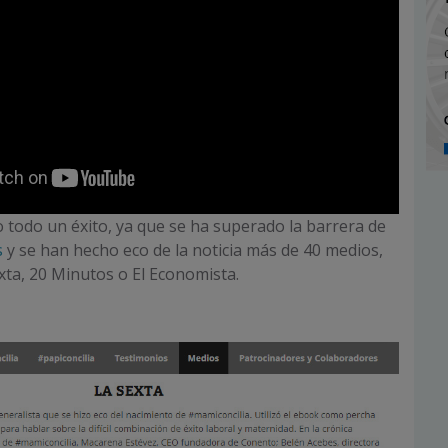
do todo un éxito, ya que se ha superado la barrera de
s
y se han hecho eco de la noticia más de 40 medios,
xta, 20 Minutos o El Economista.