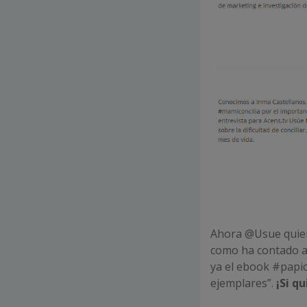
Ahora @Usue quiere
como ha contado 
ya el ebook #papic
ejemplares”.
¡Si q