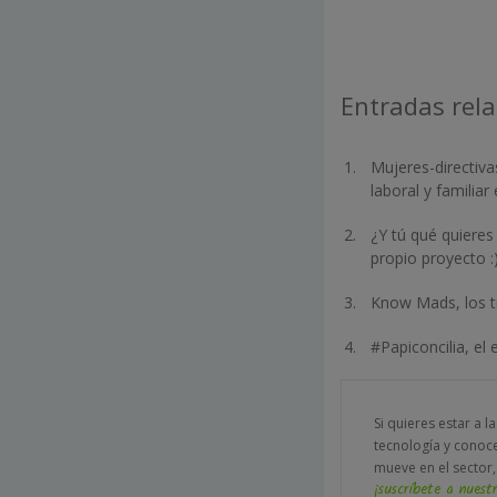
Entradas rel
Mujeres-directiva
laboral y familia
¿Y tú qué quiere
propio proyecto :
Know Mads, los t
#Papiconcilia, el 
Si quieres estar a l
tecnología y conoc
mueve en el sector,
¡suscríbete a nuestr