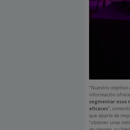
“Nuestro objetivo 
información ofrece
segmentar esos 
eficaces
”, comentó
que aparte de mejo
“obtener unas métr
de clientes, su fid