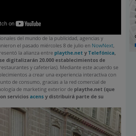
onales del mundo de la publicidad, agencias y
nieron el pasado miércoles 8 de julio en
NowNext
,
esentó la alianza entre
playthe.net
y
Telefónica
,
se digitalizarán 20.000 establecimientos de
restaurantes y cafeterías). Mediante este acuerdo se
blecimientos a crear una experiencia interactiva con
 punto de consumo, gracias a la red comercial de
cnología de marketing exterior de
playthe.net (
qu
e
on servicios
acens
y distribuirá parte de su