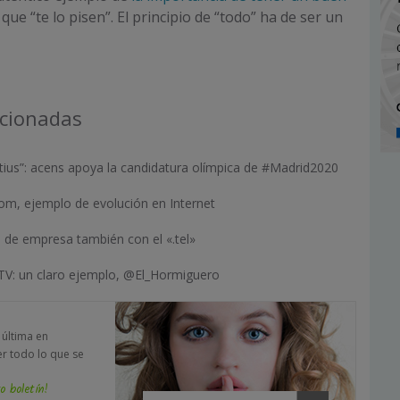
que “te lo pisen”. El principio de “todo” ha de ser un
acionadas
Fortius”: acens apoya la candidatura olímpica de #Madrid2020
om, ejemplo de evolución en Internet
 de empresa también con el «.tel»
 TV: un claro ejemplo, @El_Hormiguero
a última en
er todo lo que se
o boletín!