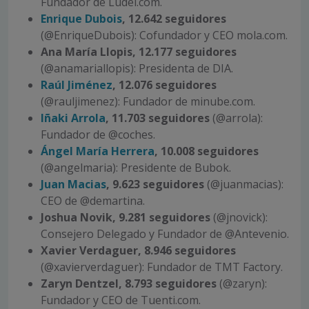
Fundador de Ludei.com.
Enrique Dubois
, 12.642 seguidores
(@EnriqueDubois): Cofundador y CEO mola.com.
Ana María Llopis, 12.177 seguidores
(@anamariallopis): Presidenta de DIA.
Raúl Jiménez
, 12.076 seguidores
(@rauljimenez): Fundador de minube.com.
Iñaki Arrola
, 11.703 seguidores
(@arrola):
Fundador de @coches.
Ángel María Herrera
, 10.008 seguidores
(@angelmaria): Presidente de Bubok.
Juan Macias
, 9.623 seguidores
(@juanmacias):
CEO de @demartina.
Joshua Novik, 9.281 seguidores
(@jnovick):
Consejero Delegado y Fundador de @Antevenio.
Xavier Verdaguer, 8.946 seguidores
(@xavierverdaguer): Fundador de TMT Factory.
Zaryn Dentzel, 8.793 seguidores
(@zaryn):
Fundador y CEO de Tuenti.com.