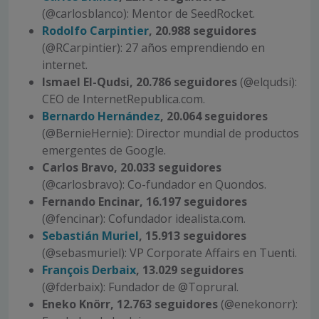
(@carlosblanco): Mentor de SeedRocket.
Rodolfo Carpintier
, 20.988 seguidores
(@RCarpintier): 27 años emprendiendo en
internet.
Ismael El-Qudsi, 20.786 seguidores
(@elqudsi):
CEO de InternetRepublica.com.
Bernardo Hernández
, 20.064 seguidores
(@BernieHernie): Director mundial de productos
emergentes de Google.
Carlos Bravo, 20.033 seguidores
(@carlosbravo): Co-fundador en Quondos.
Fernando Encinar, 16.197 seguidores
(@fencinar): Cofundador idealista.com.
Sebastián Muriel
, 15.913 seguidores
(@sebasmuriel): VP Corporate Affairs en Tuenti.
François Derbaix
, 13.029 seguidores
(@fderbaix): Fundador de @Toprural.
Eneko Knörr, 12.763 seguidores
(@enekonorr):