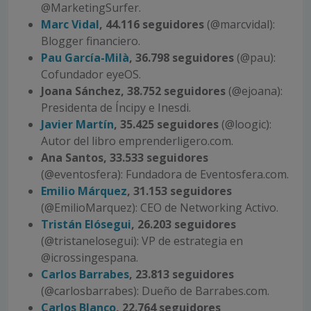
@MarketingSurfer.
Marc Vidal
, 44.116 seguidores
(@marcvidal):
Blogger financiero.
Pau García-Milà
, 36.798 seguidores
(@pau):
Cofundador eyeOS.
Joana Sánchez, 38.752 seguidores
(@ejoana):
Presidenta de Íncipy e Inesdi.
Javier Martín
, 35.425 seguidores
(@loogic):
Autor del libro emprenderligero.com.
Ana Santos, 33.533 seguidores
(@eventosfera): Fundadora de Eventosfera.com.
Emilio Márquez
, 31.153 seguidores
(@EmilioMarquez): CEO de Networking Activo.
Tristán Elósegui
, 26.203 seguidores
(@tristanelosegui): VP de estrategia en
@icrossingespana.
Carlos Barrabes
, 23.813 seguidores
(@carlosbarrabes): Dueño de Barrabes.com.
Carlos Blanco
, 22.764 seguidores