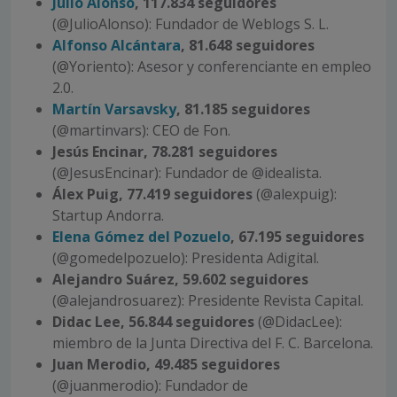
Julio Alonso
, 117.834 seguidores
(@JulioAlonso): Fundador de Weblogs S. L.
Alfonso Alcántara
, 81.648 seguidores
(@Yoriento): Asesor y conferenciante en empleo
2.0.
Martín Varsavsky
, 81.185 seguidores
(@martinvars): CEO de Fon.
Jesús Encinar, 78.281 seguidores
(@JesusEncinar): Fundador de @idealista.
Álex Puig, 77.419 seguidores
(@alexpuig):
Startup Andorra.
Elena Gómez del Pozuelo
, 67.195 seguidores
(@gomedelpozuelo): Presidenta Adigital.
Alejandro Suárez, 59.602 seguidores
(@alejandrosuarez): Presidente Revista Capital.
Didac Lee, 56.844 seguidores
(@DidacLee):
miembro de la Junta Directiva del F. C. Barcelona.
Juan Merodio, 49.485 seguidores
(@juanmerodio): Fundador de