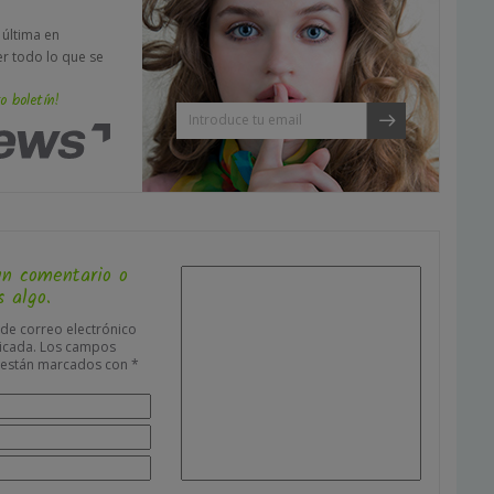
a última en
er todo lo que se
o boletín!
un comentario o
 algo.
 de correo electrónico
icada.
Los campos
s están marcados con
*