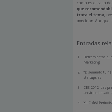
como es el caso d
que recomendable
trata el tema
, no
avecinan. Aunque, 
Entradas rel
Herramientas que
Marketing
“Diseñando tu neg
startups.es
CES 2012: Las pr
servicios basado
XII Café&Periodis