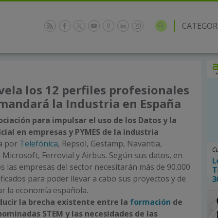
CATEGOR
vela los 12 perfiles profesionales
mandará la Industria en España
ciación para impulsar el uso de los Datos y la
ficial en empresas y PYMES de la industria
a por
Telefónica
, Repsol, Gestamp, Navantia,
Cu
 Microsoft, Ferrovial y Airbus. Según sus datos, en
L
s las empresas del sector necesitarán más de 90.000
T
ificados para poder llevar a cabo sus proyectos y de
3
ar la economía española.
ducir la brecha existente entre la
formación
de
enominadas STEM y las necesidades de las