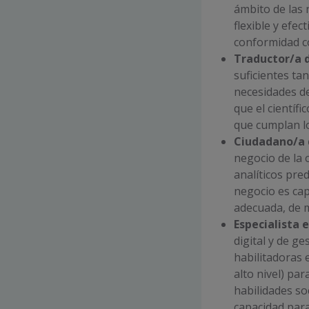
ámbito de las 
flexible y efe
conformidad co
Traductor/a d
suficientes ta
necesidades de
que el científ
que cumplan lo
Ciudadano/a d
negocio de la 
analíticos pred
negocio es cap
adecuada, de m
Especialista 
digital y de g
habilitadoras 
alto nivel) par
habilidades so
capacidad para