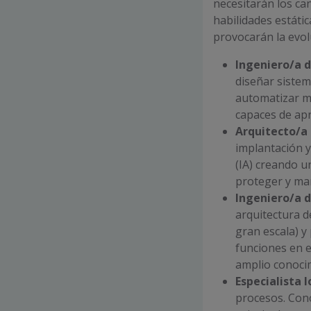
necesitarán los ca
habilidades estáti
provocarán la evol
Ingeniero/a 
diseñar sistema
automatizar mo
capaces de apr
Arquitecto/a
implantación y 
(IA) creando u
proteger y man
Ingeniero/a 
arquitectura d
gran escala) y
funciones en e
amplio conocim
Especialista I
procesos. Con