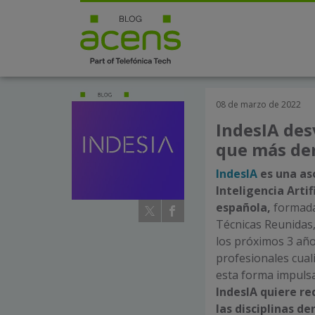
08 de marzo de 2022
IndesIA des
que más de
IndesIA
es una aso
Inteligencia Arti
española,
formad
Técnicas Reunidas,
los próximos 3 año
profesionales cual
esta forma impuls
IndesIA quiere re
las disciplinas d