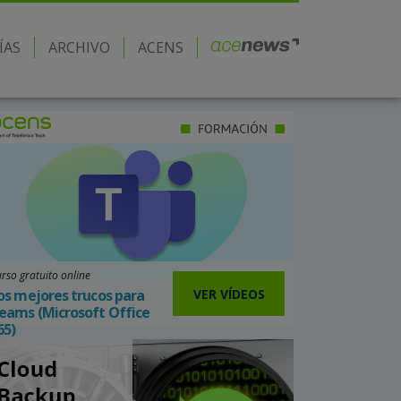
ÍAS
ARCHIVO
ACENS
rso gratuito online
VER VÍDEOS
os mejores trucos para
eams (Microsoft Office
65)