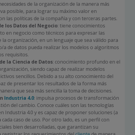
necesidades de la organización de la manera más
ctiva posible, para lograr su máximo valor en
n las políticas de la compañía y con terceras partes.
e los Datos del Negocio
: tiene conocimientos
nto en negocio como técnicos para expresar las
 la organización, en un lenguaje que sea válido para
ico/a de datos pueda realizar los modelos o algoritmos
s requisitos.
e la Ciencia de Datos
: conocimiento profundo en el
organización, siendo capaz de realizar modelos
ictivos sencillos. Debido a su alto conocimiento del
az de presentar los resultados de la forma más
anera que sea más sencilla la toma de decisiones.
en
Industria 4.0
: impulsa procesos de transformación
estión del cambio. Conoce cuáles son las tecnologías
en Industria 4.0 y es capaz de proponer soluciones (a
a cada caso de uso. Por otro lado, es un perfil con
ciales bien desarrolladas, que garantizan su
 registrar los requerimientos del
cliente
de manera