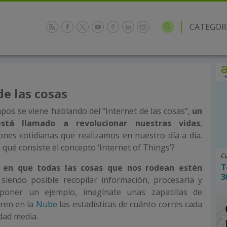
CATEGOR
de las cosas
mpos se viene hablando del “Internet de las cosas”,
un
stá llamado a revolucionar nuestras vidas
,
ciones cotidianas que realizamos en nuestro día a día.
qué consiste el concepto ‘Internet of Things’?
Cu
T
e en que todas las cosas que nos rodean estén
3
 siendo posible recopilar información, procesarla y
 poner un ejemplo, imagínate unas zapatillas de
tren en la
Nube
las estadísticas de cuánto corres cada
dad media.