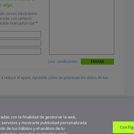
 algo.
 de correo electrónico
icada.
Los campos
s están marcados con
*
Leer condiciones
ara reducir el spam.
Aprende cómo se procesan los datos de tus
zadas con la finalidad de gestionar la web,
s servicios y mostrarte publicidad personalizada
Config
ir de tus hábitos y el análisis de tu