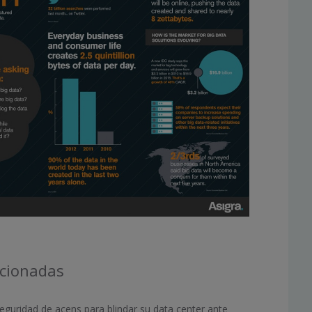
acionadas
guridad de acens para blindar su data center ante