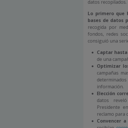
datos recopilados.
Lo primero que 
bases de datos 
recogida por med
fondos, redes so
consiguió una seri
Captar hasta 
de una campañ
Optimizar lo
campañas masi
determinados 
información.
Elección corr
datos revel
Presidente e
reclamo para c
Convencer a 
recibían
corre