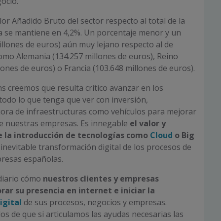
ocio.
or Añadido Bruto del sector respecto al total de la
 se mantiene en 4,2%. Un porcentaje menor y un
llones de euros) aún muy lejano respecto al de
omo Alemania (134.257 millones de euros), Reino
lones de euros) o Francia (103.648 millones de euros).
s creemos que resulta crítico avanzar en los
odo lo que tenga que ver con inversión,
jora de infraestructuras como vehículos para mejorar
de nuestras empresas. Es innegable
el valor y
e la introducción de tecnologías como
Cloud
o Big
 inevitable transformación digital de los procesos de
presas españolas.
diario cómo
nuestros clientes y empresas
rar su presencia en internet e iniciar la
igital
de sus procesos, negocios y empresas.
s de que si articulamos las ayudas necesarias las