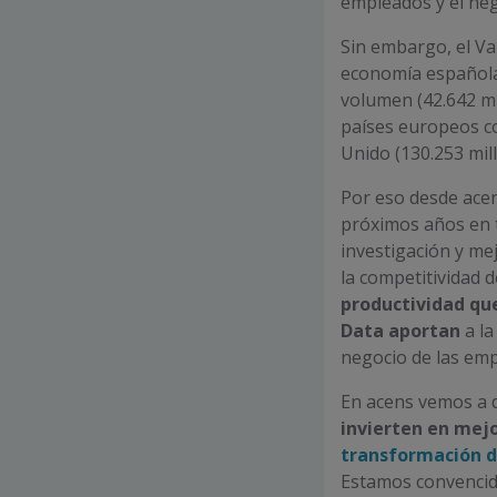
empleados y el neg
Sin embargo, el Val
economía española
volumen (42.642 mi
países europeos c
Unido (130.253 mil
Por eso desde acen
próximos años en t
investigación y me
la competitividad 
productividad qu
Data aportan
a la
negocio de las em
En acens vemos a 
invierten en mejo
transformación d
Estamos convencido