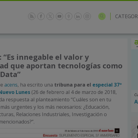
CATEGOR
 “Es innegable el valor y
dad que aportan tecnologías como
 Data”
de
acens
, ha escrito una
tribuna para el
especial 37º
 Nuevo Lunes
(26 de febrero al 4 de marzo de 2018,
Cu
da respuesta al planteamiento “Cuáles son en tu
A
 más urgentes y los más necesarios: ¿Educación,
ucturas, Relaciones Industriales, Investigación o
 mencionados?”.