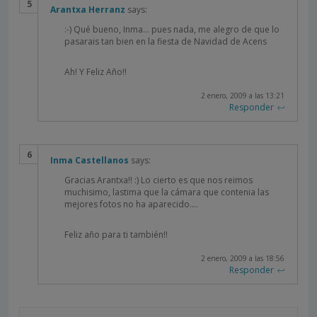
Arantxa Herranz
says:
:-) Qué bueno, Inma… pues nada, me alegro de que lo
pasarais tan bien en la fiesta de Navidad de Acens
Ah! Y Feliz Año!!
2 enero, 2009 a las 13:21
Responder
Inma Castellanos
says:
Gracias Arantxa!! :) Lo cierto es que nos reimos
muchisimo, lastima que la cámara que contenia las
mejores fotos no ha aparecido….
Feliz año para ti también!!
2 enero, 2009 a las 18:56
Responder