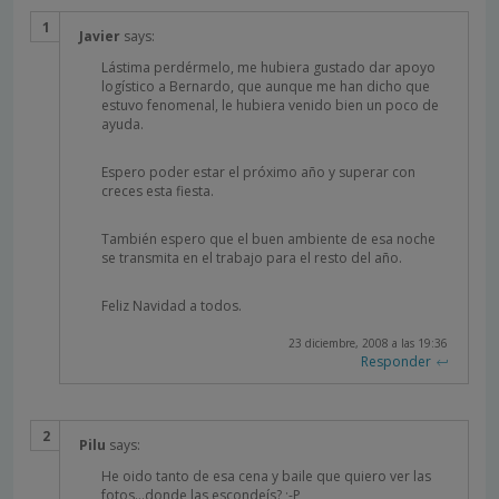
Javier
says:
Lástima perdérmelo, me hubiera gustado dar apoyo
logístico a Bernardo, que aunque me han dicho que
estuvo fenomenal, le hubiera venido bien un poco de
ayuda.
Espero poder estar el próximo año y superar con
creces esta fiesta.
También espero que el buen ambiente de esa noche
se transmita en el trabajo para el resto del año.
Feliz Navidad a todos.
23 diciembre, 2008 a las 19:36
Responder
Pilu
says:
He oido tanto de esa cena y baile que quiero ver las
fotos…donde las escondeís? ;-P