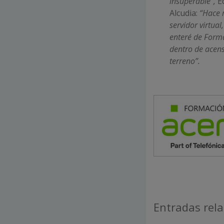
insuperable”,
Ed
Alcudia:
“Hace 
servidor virtual
enteré de Forma
dentro de acen
terreno”.
Entradas rel