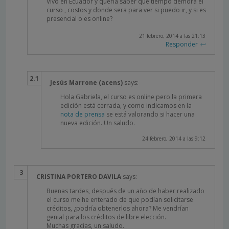
Vivo en Ecuador y queria saber que tiempo demora el
curso , costos y donde sera para ver si puedo ir, y si es
presencial o es online?
21 febrero, 2014 a las 21:13
Responder
Jesús Marrone (acens)
says:
Hola Gabriela, el curso es online pero la primera
edición está cerrada, y como indicamos en la
nota de prensa
se está valorando si hacer una
nueva edición. Un saludo.
24 febrero, 2014 a las 9:12
CRISTINA PORTERO DAVILA
says:
Buenas tardes, después de un año de haber realizado
el curso me he enterado de que podían solicitarse
créditos, ¿podría obtenerlos ahora? Me vendrían
genial para los créditos de libre elección.
Muchas gracias, un saludo.