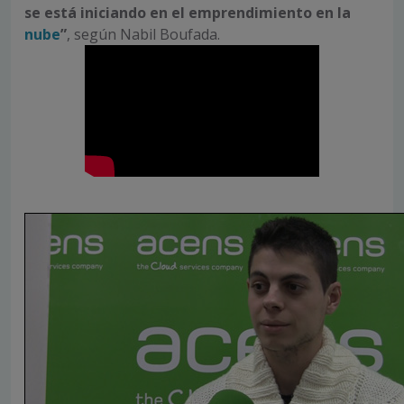
se está iniciando en el emprendimiento en la
nube
”
, según Nabil Boufada.