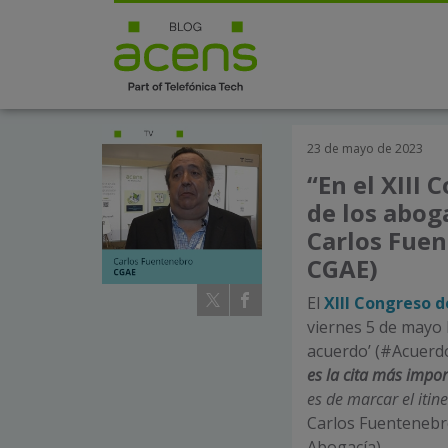
23 de mayo de 2023
“En el XIII
de los abog
Carlos Fuen
CGAE)
El
XIII Congreso d
viernes 5 de mayo b
acuerdo’ (#Acuerd
es la cita más impo
es de marcar el itin
Carlos Fuentenebro
Abogacía).