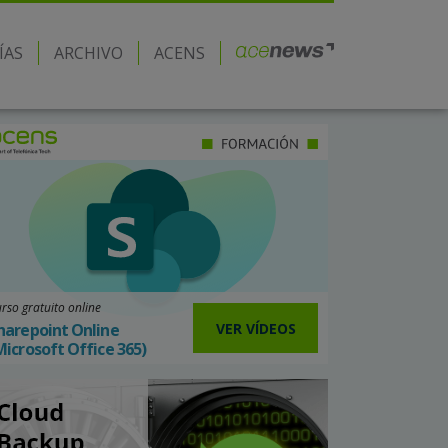
ÍAS
ARCHIVO
ACENS
rso gratuito online
VER VÍDEOS
harepoint Online
Microsoft Office 365)