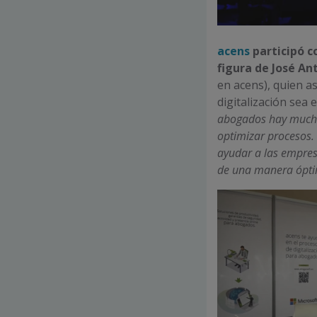
acens
particip
ó
c
figura de José An
en acens), quien a
digitalización sea e
abogados hay mucho r
optimizar procesos.
ayudar a las empresa
de una manera ópti