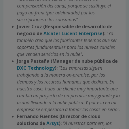
compensación del canal, porque se susti­tuye el
pago up-front (por adelantado) por las
suscripciones o los consumos”.
Javier Cruz (Respon­sable de desarrollo de
negocio de
Al­catel-Lucent Enterprise
):
“Yo
también creo que los fabricantes tenemos que ser
soportes fundamenta­les para los nuevos canales
que venden servicios en la nube”.
Jorge Pestaña (Manager de nube pública de
DXC Technology
):
“Las empresas siguen
trabajando a la manera on-premise, por los
tiempos y los recursos humanos que dedi­can. En
nuestro ca­so, hubo un cliente muy importante que
cambió un proyecto de on-premise muy grande y lo
acabó llevando a la nube pú­blica. Y por eso en mi
empresa se empe­zaron a tomar las cosas en serio”.
Fernando Fuentes (Direc­tor de cloud
solutions de
Arsys
):
“A nuestros partners, los