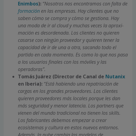
Enimbos
):
“Nosotros nos encontra­mos con falta de
formación
en las empre­sas. Hay clientes que no
saben cómo se compra y cómo se gestiona. Hay
una mo­da de ir al cloud y muchas veces la aproxi­
mación es desordenada. Los clientes no quieren
casar­se con ningún proveedor y quieren tener la
capacidad de ir de una a otra, sacando to­do el
partido en cada momento. Es como lo que nos pasa
a los usuarios finales con los móviles y las
operadoras”.
Tomás Juárez (Director de Canal de
Nutanix
en Iberia):
“Está habiendo una repa­triación de
cargas en los grandes provee­dores. Los clientes
quieren proveedores más locales porque les dan
más seguri­dad y menor latencia. Los partners que
vienen del mundo tradicional no tienen los skills.
Los fabricantes debemos em­pezar a crear
ecosistemas y cultura en es­tos nuevos entornos.
Además, la nube cambia los modelos de