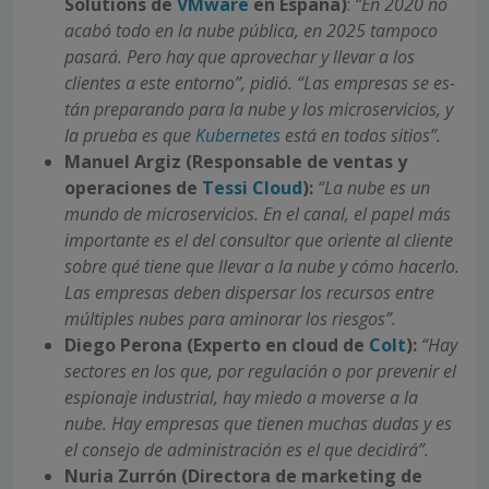
Solutions de
VMware
en España)
:
“En 2020 no
acabó todo en la nube pú­blica, en 2025 tampoco
pasará. Pero hay que aprovechar y llevar a los
clientes a es­te entorno”, pidió. “Las empresas se es­
tán preparando para la nube y los micro­servicios, y
la prueba es que
Kubernetes
está en todos sitios”.
Manuel Argiz (Respon­sable de ventas y
operaciones de
Tes­si Cloud
):
“La nube es un
mundo de microservi­cios. En el canal, el papel más
importan­te es el del consultor que oriente al cliente
sobre qué tiene que llevar a la nube y có­mo hacerlo.
Las empresas deben dispersar los recursos entre
múltiples nubes para aminorar los riesgos”.
Diego Perona (Experto en cloud de
Colt
):
“Hay
sectores en los que, por regulación o por prevenir el
espionaje industrial, hay miedo a moverse a la
nube. Hay em­presas que tienen muchas dudas y es
el consejo de administración es el que de­cidirá”.
Nuria Zurrón (Directora de marketing de