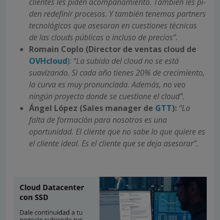
clientes les piden acompañamiento. También les pi­
den redefinir procesos. Y también tene­mos partners
tecnológicos que asesoran en cuestiones técnicas
de las clouds pú­blicas o incluso de precios”.
Romain Coplo (Director de ventas cloud de
OVHcloud
):
“La subida del cloud no se está
suavizan­do. Si cada año tienes 20% de crecimien­to,
la curva es muy pronunciada. Además, no veo
ningún proyecto donde se cuestio­ne el cloud”.
Ángel López (Sales manager de
GTT
):
“La
falta de forma­ción para nosotros es una
oportunidad. El cliente que no sabe lo que quiere es
el clien­te ideal. Es el cliente que se deja asesorar”.