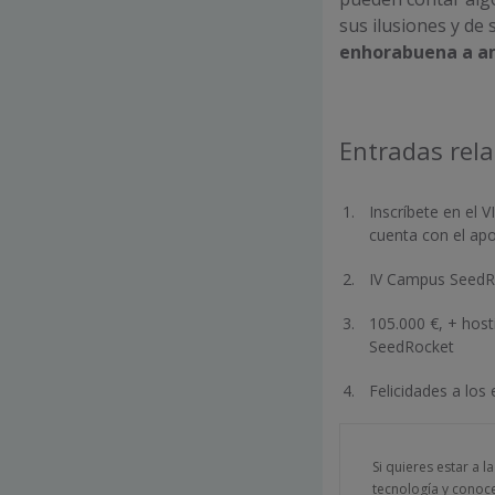
sus ilusiones y de
enhorabuena a a
Entradas rel
Inscríbete en el
cuenta con el ap
IV Campus SeedRo
105.000 €, + hos
SeedRocket
Felicidades a los
Si quieres estar a l
tecnología y conoc