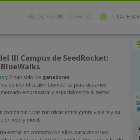
CATEGOR
el III Campus de SeedRocket:
 BlueWalks
as
y 2 han sido los
ganadores
:
ma de identificación biométrica para usuarios
al mercado empresarial y especialmente al sector
Cu
E
(
 compartir rutas turísticas entre gente viajera y su
do en web y móvil.
ía entrar en contacto con ellos para ver si nos
 de su experiencia en el Campus y, por supuesto, de