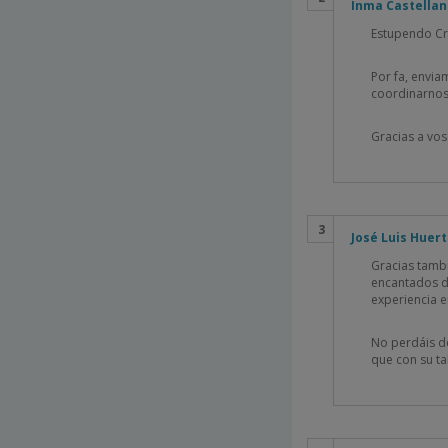
Inma Castella
Estupendo Cri
Por fa, envi
coordinarnos
Gracias a vos
José Luis Huert
Gracias tamb
encantados d
experiencia 
No perdáis d
que con su ta