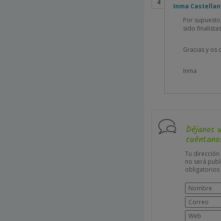
Inma Castella
Por supuesto
sido finalista
Gracias y os 
Inma
Déjanos 
cuéntanos
Tu dirección
no será publ
obligatorio