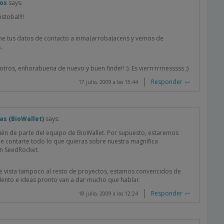
nos
says:
stobal!!!
ame tus datos de contacto a inma(arroba)acens y vemos de
.
otros, enhorabuena de nuevo y buen finde!! :). Es vierrrrrrnesssss ;)
Responder
17 julio, 2009 a las 15:44
as (BioWallet)
says:
ién de parte del equipo de BioWallet. Por supuesto, estaremos
e contarte todo lo que quieras sobre nuestra magnífica
en SeedRocket.
e vista tampoco al resto de proyectos, estamos convencidos de
lento e ideas pronto van a dar mucho que hablar.
Responder
18 julio, 2009 a las 12:24