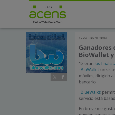
17 de julio de 2009
Ganadores d
BioWallet y
12 eran
los finalist
·
BioWallet
un siste
móviles, dirigido 
bancario.
·
BlueWalks
permite
servicio está basa
En breve me gustar
pueden contar algo