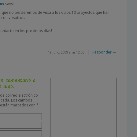
nos
says:
, que no perderemos de vista a los otros 10 proyectos que han
s con vosotros.
contacto en los proximos días!
Responder
19 julio, 2009 a las 12:36
un comentario o
 algo.
 de correo electrónico
icada.
Los campos
s están marcados con
*