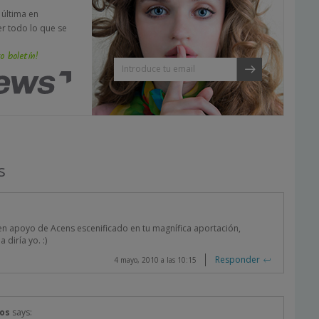
a última en
er todo lo que se
o boletín!
s
en apoyo de Acens escenificado en tu magnífica aportación,
diría yo. :)
Responder
4 mayo, 2010 a las 10:15
nos
says: