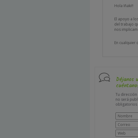
Hola Iñaki!!
El apoyo a lo
del trabajo 
nos implicamo
En cualquier 
Déjanos 
cuéntanos
Tu dirección
no será publ
obligatorio