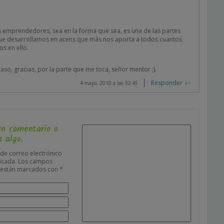
s emprendedores, sea en la forma que sea, es una de las partes
que desarrollamos en acens que más nos aporta a todos cuantos
s en ello.
caso, gracias, por la parte que me toca, señor mentor ;).
Responder
4 mayo, 2010 a las 10:45
un comentario o
 algo.
 de correo electrónico
icada.
Los campos
s están marcados con
*