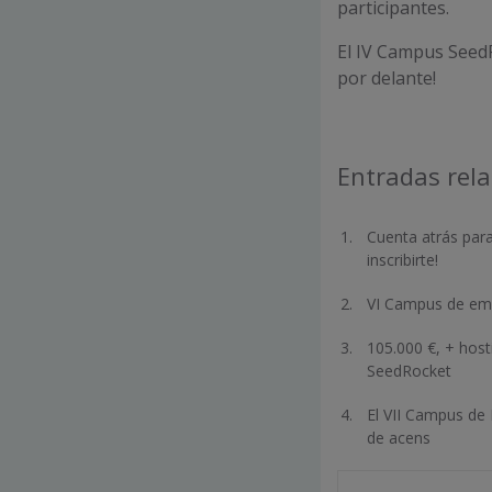
participantes.
El IV Campus SeedRo
por delante!
Entradas rel
Cuenta atrás par
inscribirte!
VI Campus de em
105.000 €, + hos
SeedRocket
El VII Campus de
de acens