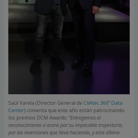
Saúl Varela (Director General de
CliAtec 360º Data
Center
) comenta que este año están patrocinando
los premios DCM Awards:
“Entregamos el
reconocimiento a acens por su impecable trayectoria,
por las inversiones que lleva haciendo, y esta última