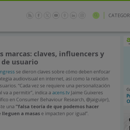
CATEGOR
as marcas: claves, influencers y
 de usuario
ngress
se dieron claves sobre cómo deben enfocar
tegia audiovisual en internet, así como la relación
usuarios. “Cada vez se requiere una personalización
Cu
l va a permitir”, indica a
acens.tv
Jaime Guixeres
P
ífico en Consumer Behaviour Research, @jaiguipr),
O
ste una
“falsa teoría de que podemos hacer
e lleguen a masas
e impacten por igual”.