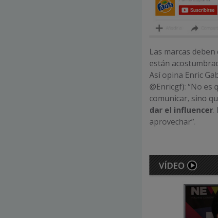
Las marcas deben di
están acostumbrad
Así opina Enric G
@Enricgf): “No es 
comunicar, sino q
dar el influencer
.
aprovechar”.