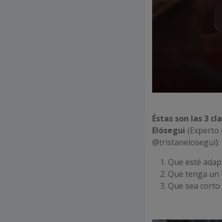
Éstas son las 3 c
Elósegui
(Experto 
@tristanelosegui):
Que esté adapt
Que tenga un 
Que sea corto 