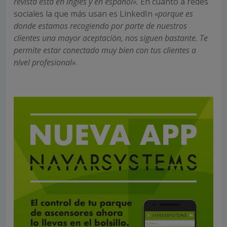
revista está en inglés y en español».
En cuanto a redes
sociales la que más usan es LinkedIn
«porque es
donde estamos recogiendo por parte de nuestros
clientes una mayor aceptación, nos siguen bastante. Te
permite estar conectado muy bien con tus clientes a
nivel profesional»
.