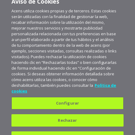
Aviso de Cookies
Acens utiliza cookies propias y de terceros. Estas cookies
serán utilizadas con la finalidad de gestionar la web,
recabar información sobre la utilización del mismo,
mejorar nuestros servicios y mostrarte publicidad
personalizada relacionada con tus preferencias en base
a un perfil elaborado a partir de tus hábitos y el análisis
de tu comportamiento dentro de la web de acens (por
ejemplo, secciones visitadas, consultas realizadas o links
visitados). Puedes rechazar la utilización de cookies
haciendo clic en “Rechazarlas todas” o bien configurarlas
de forma individual haciendo clic en “Configuración de
cookies. Si deseas obtener información detallada sobre
cómo acens utiliza las cookies, o conocer cómo
deshabilitarlas, también puedes consultar la
Política de
cookies
Configurar
Política de privacidad
Política de cookies
Rechazar
Aviso legal
Suscríbete a aceNews para
mantenerte a la última
682 823 179
900 103 293