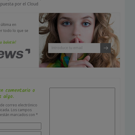
apuesta por el Cloud
a última en
er todo lo que se
o boletín!
un comentario o
 algo.
 de correo electrónico
icada.
Los campos
s están marcados con
*