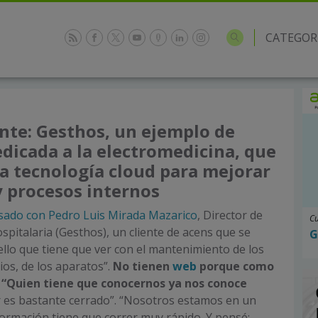
CATEGOR
ente: Gesthos, un ejemplo de
dicada a la electromedicina, que
 la tecnología cloud para mejorar
y procesos internos
rsado con Pedro Luis Mirada Mazarico
, Director de
Cu
spitalaria (Gesthos), un cliente de acens que se
G
ello que tiene que ver con el mantenimiento de los
ios, de los aparatos”.
No tienen
web
porque como
: “Quien tiene que conocernos ya nos conoce
r es bastante cerrado”. “Nosotros estamos en un
formación tiene que correr muy rápido. Y pensé: