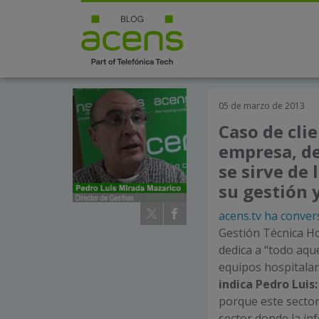
05 de marzo de 2013
Caso de cli
empresa, de
se sirve de
su gestión 
acens.tv ha conve
Gestión Técnica Ho
dedica a “todo aqu
equipos hospitalar
indica Pedro Luis
porque este secto
sector donde la in