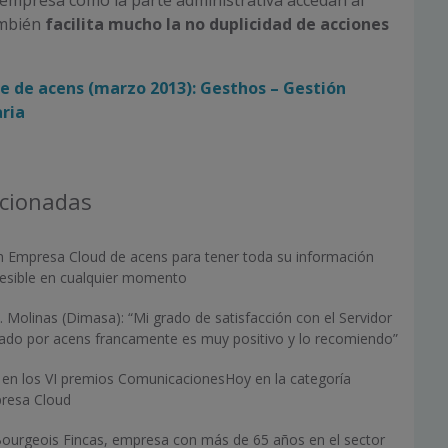
a empresa como la parte administrativa accedan al
ambién
facilita mucho la no duplicidad de acciones
te de acens (marzo 2013): Gesthos – Gestión
aria
acionadas
n Empresa Cloud de acens para tener toda su información
esible en cualquier momento
F. Molinas (Dimasa): “Mi grado de satisfacción con el Servidor
ado por acens francamente es muy positivo y lo recomiendo”
a en los VI premios ComunicacionesHoy en la categoría
presa Cloud
 Bourgeois Fincas, empresa con más de 65 años en el sector