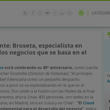
CATEGOR
6
nte: Broseta, especialista en
los negocios que se basa en el
os
está celebrando su 40º aniversario,
como cuenta
her Escamilla (Director de Sistemas): “Al principio
Cu
idad Valenciana como un pequeño despacho
A
oco a poco se va especializando en lo que es el
ios. Eso unido a la fusión con las filiales da al final
tenemos ahora. Unas 400 personas, con sedes en la
na, en Madrid, otra en Suiza y en Chile”.
“El
Cloud
undamental para el desarrollo del negocio”,
indica