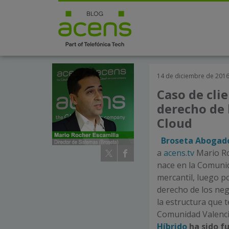
14 de diciembre de 201
Caso de clie
derecho de 
Cloud
Broseta Abogad
a
acens.tv
Mario Roc
nace en la Comun
mercantil, luego p
derecho de los negoc
la estructura que 
Comunidad Valencia
Híbrido
ha sido f