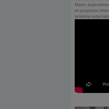
Mario, especialmen
en proyectos inter
tenemos external