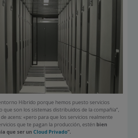
torno Híbrido porque hemos puesto servicios
lo que son los sistemas distribuidos de la compañía”,
de acens: «pero para que los servicios realmente
ervicios que te pagan la producción, estén
bien
ía que ser un
Cloud Privado
”.