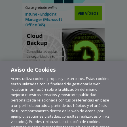
Curso gratuito online
VER VÍDEOS
Intune - Endpoint
Manager (Microsoft
Office 365)
Aviso de Cookies
Acens utiliza cookies propias y de terceros. Estas cookies
serán utilizadas con la finalidad de gestionar la web,
recabar información sobre la utilización del mismo,
mejorar nuestros servicios y mostrarte publicidad
personalizada relacionada con tus preferencias en base
a un perfil elaborado a partir de tus hábitos y el análisis
de tu comportamiento dentro de la web de acens (por
ejemplo, secciones visitadas, consultas realizadas o links
visitados). Puedes rechazar la utilización de cookies