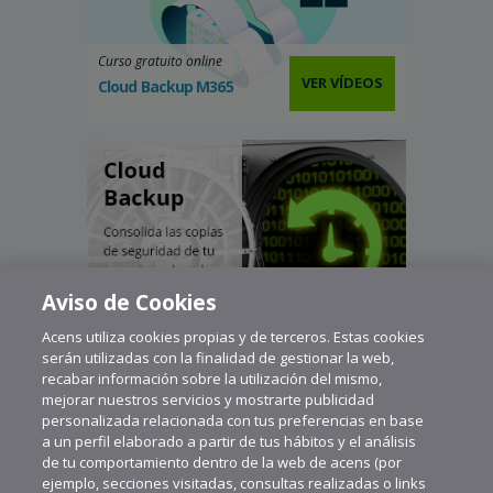
Curso gratuito online
VER VÍDEOS
Cloud Backup M365
Aviso de Cookies
Acens utiliza cookies propias y de terceros. Estas cookies
serán utilizadas con la finalidad de gestionar la web,
recabar información sobre la utilización del mismo,
mejorar nuestros servicios y mostrarte publicidad
personalizada relacionada con tus preferencias en base
a un perfil elaborado a partir de tus hábitos y el análisis
de tu comportamiento dentro de la web de acens (por
ejemplo, secciones visitadas, consultas realizadas o links