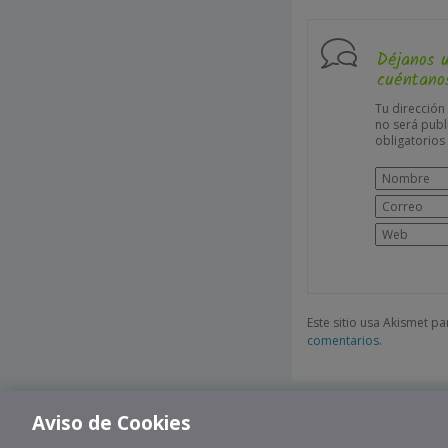
Déjanos 
cuéntanos
Tu dirección
no será publ
obligatorio
Este sitio usa Akismet p
comentarios.
Aviso de Cookies