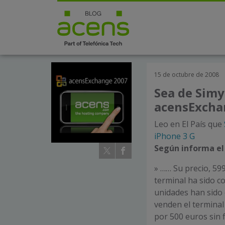
15 de octubre de 2008
Sea de Simy
acensExcha
Leo en El País que
iPhone 3 G
Según informa el
» …… Su precio, 59
terminal ha sido c
unidades han sido
venden el terminal 
por 500 euros sin 