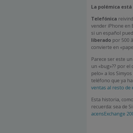
La polémica está
Telefónica
reivind
vender iPhone en 
si un español pued
liberado
por 500 â‚
convierte en «pap
Parece ser este un
un «bug»?? por el 
pelo» a los Simyos 
teléfono que ya h
ventas al resto de 
Esta historia, como
recuerda: sea de S
acensExchange 20