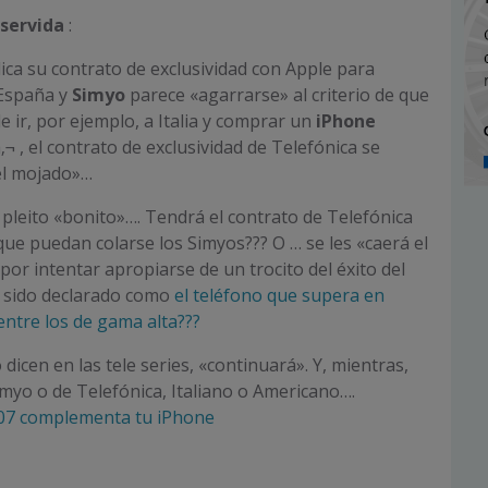
 servida
:
ica su contrato de exclusividad con Apple para
España y
Simyo
parece «agarrarse» al criterio de que
e ir, por ejemplo, a Italia y comprar un
iPhone
¬ , el contrato de exclusividad de Telefónica se
el mojado»…
 pleito «bonito»…. Tendrá el contrato de Telefónica
que puedan colarse los Simyos??? O … se les «caerá el
por intentar apropiarse de un trocito del éxito del
a sido declarado como
el teléfono que supera en
entre los de gama alta???
 dicen en las tele series, «continuará». Y, mientras,
imyo o de Telefónica, Italiano o Americano….
07 complementa tu iPhone