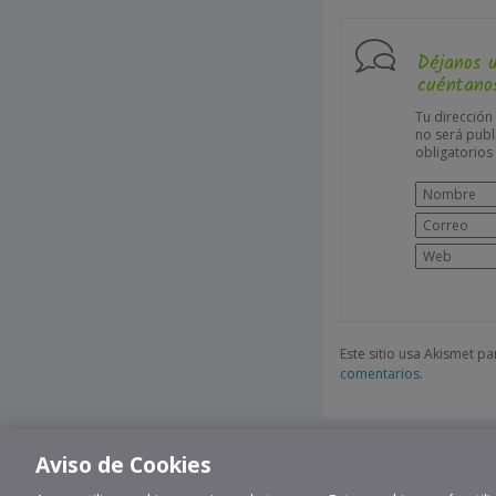
Déjanos 
cuéntanos
Tu dirección
no será publ
obligatorio
Este sitio usa Akismet p
comentarios.
Aviso de Cookies