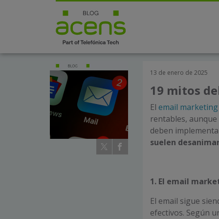
13 de enero de 2025
19 mitos de
El
email marketing
rentables, aunque
deben implementar
suelen desanimar 
1. El email marke
El email sigue sie
efectivos. Según u