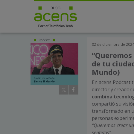
02 de diciembre de 202
“Queremos t
de tu ciudad
Mundo)
En acens Podcast t
director y creador
combina tecnologí
compartió su visió
transformado en u
personas experimen
“Queremos crear una
sentidos”.