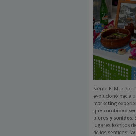
Siente El Mundo c
evolucionó hacia 
marketing experien
que combinan ser
olores y sonidos.
E
lugares icónicos d
de los sentidos:
“Al