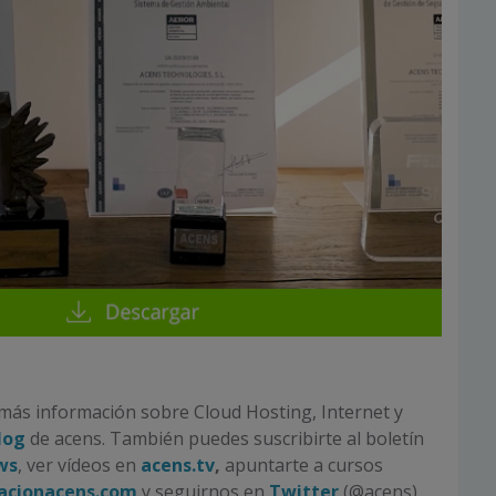
más información sobre Cloud Hosting, Internet y
log
de acens. También puedes suscribirte al boletín
ws
, ver vídeos en
acens.tv
,
apuntarte a cursos
acionacens.com
y seguirnos en
Twitter
(@acens),