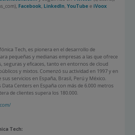
ns_com),
Facebook
,
LinkedIn
,
YouTube
e
iVoox
fónica Tech, es pionera en el desarrollo de
para pequeñas y medianas empresas a las que ofrece
s, seguras y eficaces, tanto en entornos de cloud
úblicos y mixtos. Comenzó su actividad en 1997 y en
e sus servicios en España, Brasil, Perú y México.
 Data Centers en España con más de 6.000 metros
era de clientes supera los 180.000.
.com/
nica Tech: