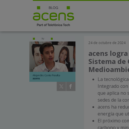
24 de octubre de 2024
acens logra
Sistema de 
Medioambi
La tecnológica
Integrado con
que aplica no 
sedes de la co
acens ha reduc
energía que ut
El próximo com
carbono y min