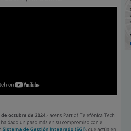
 de octubre de 2024.-
acens Part of Telefónica Tech
) ha dado un paso más en su compromiso con el
un
Sistema de Gestión Integrado (SGI)
, que actúa en