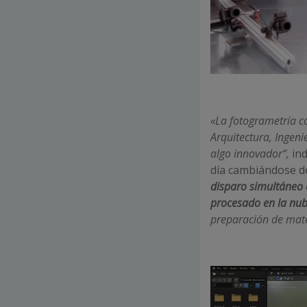
«La fotogrametría c
Arquitectura, Ingeni
algo innovador“,
ind
día cambiándose de
disparo simultáneo 
procesado en la nub
preparación de mate