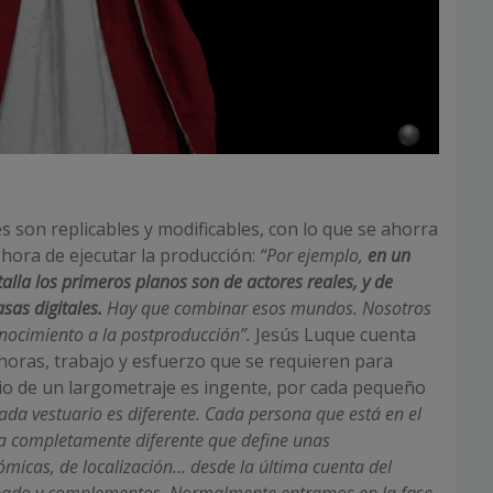
es son replicables y modificables, con lo que se ahorra
hora de ejecutar la producción:
“Por ejemplo,
en un
alla los primeros planos son de actores reales, y de
sas digitales.
Hay que combinar esos mundos. Nosotros
nocimiento a la postproducción”.
Jesús Luque cuenta
 horas, trabajo y esfuerzo que se requieren para
io de un largometraje es ingente, por cada pequeño
ada vestuario es diferente. Cada persona que está en el
a completamente diferente que define unas
ómicas, de localización… desde la última cuenta del
inado y complementos. Normalmente entramos en la fase