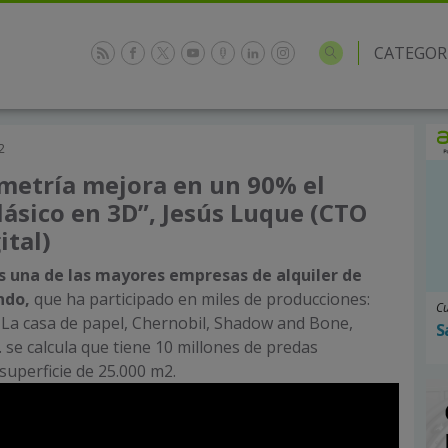
CATEGOR
2
metría mejora en un 90% el
ásico en 3D”, Jesús Luque (CTO
ital)
s una de las mayores empresas de alquiler de
ndo,
que ha participado en miles de producciones:
Cu
La casa de papel, Chernobil, Shadow and Bone,
S
se calcula que tiene 10 millones de predas
superficie de 25.000 m2.