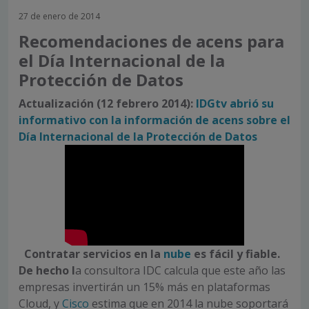
27 de enero de 2014
Recomendaciones de acens para
el Día Internacional de la
Protección de Datos
Actualización (12 febrero 2014):
IDGtv abrió su
informativo con la información de acens sobre el
Día Internacional de la Protección de Datos
Contratar servicios en la
nube
es fácil y fiable.
De hecho l
a consultora IDC calcula que este año las
empresas invertirán un 15% más en plataformas
Cloud, y
Cisco
estima que en 2014 la nube soportará